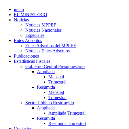
inicio
EL MINISTERIO
Noticias
Noticias MPPEF
Noticias Nacionales
Especiales
Entes Adscritos
Entes Adscritos del MPPEF
Noticias Entes Adscritos
Publicaciones
Estadísticas Fiscales
Gobierno Central Presupuestario
Ampliada
Mensual
Trimestral
Resumida
Mensual
Trimestral
Sector Público Restringido
Ampliada
Ampliada Trimestral
Resumida
Resumida Trimestral
Contactos