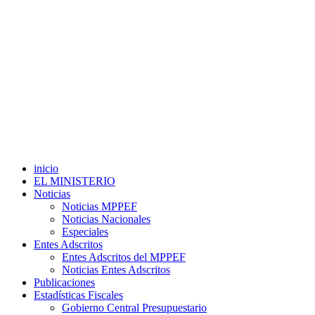
inicio
EL MINISTERIO
Noticias
Noticias MPPEF
Noticias Nacionales
Especiales
Entes Adscritos
Entes Adscritos del MPPEF
Noticias Entes Adscritos
Publicaciones
Estadísticas Fiscales
Gobierno Central Presupuestario