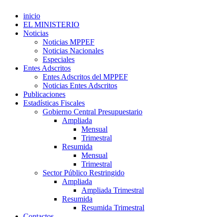
inicio
EL MINISTERIO
Noticias
Noticias MPPEF
Noticias Nacionales
Especiales
Entes Adscritos
Entes Adscritos del MPPEF
Noticias Entes Adscritos
Publicaciones
Estadísticas Fiscales
Gobierno Central Presupuestario
Ampliada
Mensual
Trimestral
Resumida
Mensual
Trimestral
Sector Público Restringido
Ampliada
Ampliada Trimestral
Resumida
Resumida Trimestral
Contactos