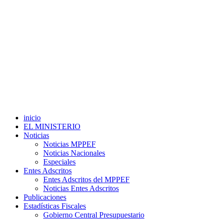
inicio
EL MINISTERIO
Noticias
Noticias MPPEF
Noticias Nacionales
Especiales
Entes Adscritos
Entes Adscritos del MPPEF
Noticias Entes Adscritos
Publicaciones
Estadísticas Fiscales
Gobierno Central Presupuestario