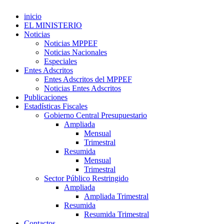
inicio
EL MINISTERIO
Noticias
Noticias MPPEF
Noticias Nacionales
Especiales
Entes Adscritos
Entes Adscritos del MPPEF
Noticias Entes Adscritos
Publicaciones
Estadísticas Fiscales
Gobierno Central Presupuestario
Ampliada
Mensual
Trimestral
Resumida
Mensual
Trimestral
Sector Público Restringido
Ampliada
Ampliada Trimestral
Resumida
Resumida Trimestral
Contactos