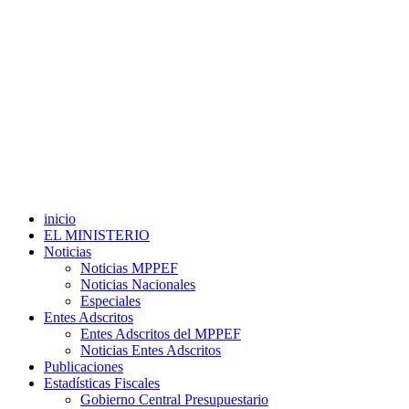
inicio
EL MINISTERIO
Noticias
Noticias MPPEF
Noticias Nacionales
Especiales
Entes Adscritos
Entes Adscritos del MPPEF
Noticias Entes Adscritos
Publicaciones
Estadísticas Fiscales
Gobierno Central Presupuestario