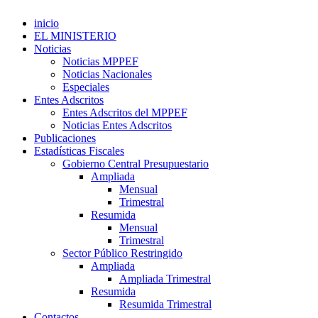
inicio
EL MINISTERIO
Noticias
Noticias MPPEF
Noticias Nacionales
Especiales
Entes Adscritos
Entes Adscritos del MPPEF
Noticias Entes Adscritos
Publicaciones
Estadísticas Fiscales
Gobierno Central Presupuestario
Ampliada
Mensual
Trimestral
Resumida
Mensual
Trimestral
Sector Público Restringido
Ampliada
Ampliada Trimestral
Resumida
Resumida Trimestral
Contactos