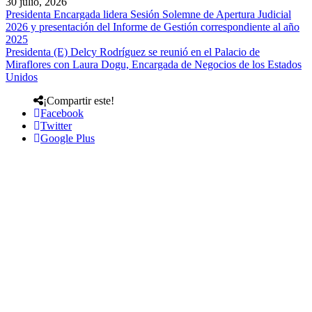
30 julio, 2026
Presidenta Encargada lidera Sesión Solemne de Apertura Judicial
2026 y presentación del Informe de Gestión correspondiente al año
2025
Presidenta (E) Delcy Rodríguez se reunió en el Palacio de
Miraflores con Laura Dogu, Encargada de Negocios de los Estados
Unidos
¡Compartir este!
Facebook
Twitter
Google Plus