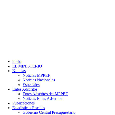
inicio
EL MINISTERIO
Noticias
Noticias MPPEF
Noticias Nacionales
Especiales
Entes Adscritos
Entes Adscritos del MPPEF
Noticias Entes Adscritos
Publicaciones
Estadísticas Fiscales
Gobierno Central Presupuestario