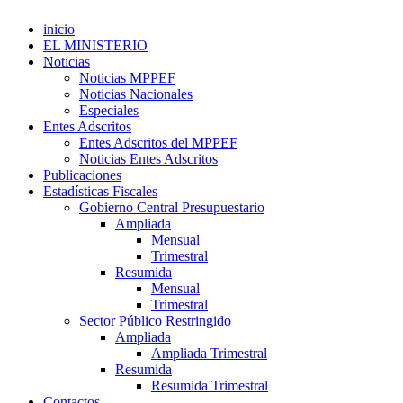
inicio
EL MINISTERIO
Noticias
Noticias MPPEF
Noticias Nacionales
Especiales
Entes Adscritos
Entes Adscritos del MPPEF
Noticias Entes Adscritos
Publicaciones
Estadísticas Fiscales
Gobierno Central Presupuestario
Ampliada
Mensual
Trimestral
Resumida
Mensual
Trimestral
Sector Público Restringido
Ampliada
Ampliada Trimestral
Resumida
Resumida Trimestral
Contactos