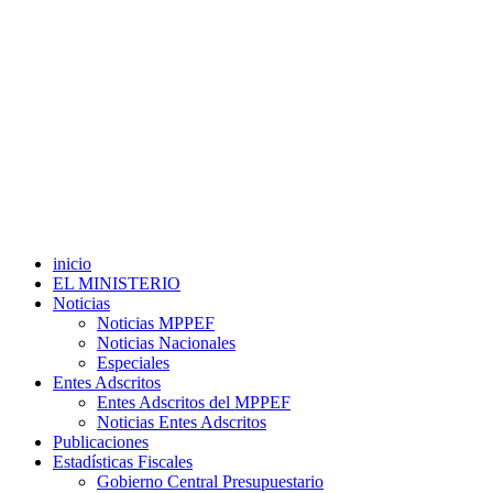
inicio
EL MINISTERIO
Noticias
Noticias MPPEF
Noticias Nacionales
Especiales
Entes Adscritos
Entes Adscritos del MPPEF
Noticias Entes Adscritos
Publicaciones
Estadísticas Fiscales
Gobierno Central Presupuestario