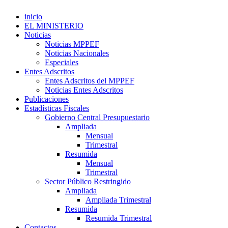
inicio
EL MINISTERIO
Noticias
Noticias MPPEF
Noticias Nacionales
Especiales
Entes Adscritos
Entes Adscritos del MPPEF
Noticias Entes Adscritos
Publicaciones
Estadísticas Fiscales
Gobierno Central Presupuestario
Ampliada
Mensual
Trimestral
Resumida
Mensual
Trimestral
Sector Público Restringido
Ampliada
Ampliada Trimestral
Resumida
Resumida Trimestral
Contactos