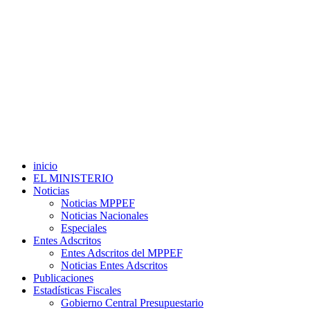
inicio
EL MINISTERIO
Noticias
Noticias MPPEF
Noticias Nacionales
Especiales
Entes Adscritos
Entes Adscritos del MPPEF
Noticias Entes Adscritos
Publicaciones
Estadísticas Fiscales
Gobierno Central Presupuestario