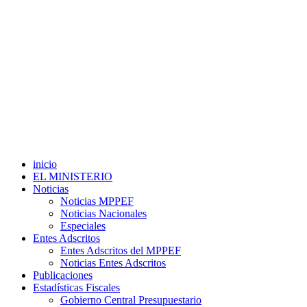
inicio
EL MINISTERIO
Noticias
Noticias MPPEF
Noticias Nacionales
Especiales
Entes Adscritos
Entes Adscritos del MPPEF
Noticias Entes Adscritos
Publicaciones
Estadísticas Fiscales
Gobierno Central Presupuestario