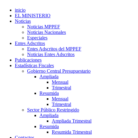
inicio
EL MINISTERIO
Noticias
Noticias MPPEF
Noticias Nacionales
Especiales
Entes Adscritos
Entes Adscritos del MPPEF
Noticias Entes Adscritos
Publicaciones
Estadísticas Fiscales
Gobierno Central Presupuestario
Ampliada
Mensual
Trimestral
Resumida
Mensual
Trimestral
Sector Público Restringido
Ampliada
Ampliada Trimestral
Resumida
Resumida Trimestral
Contactos