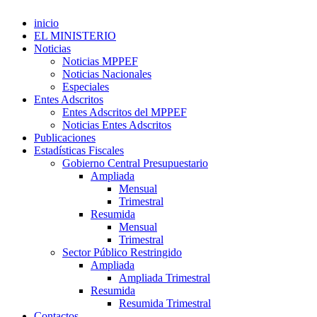
inicio
EL MINISTERIO
Noticias
Noticias MPPEF
Noticias Nacionales
Especiales
Entes Adscritos
Entes Adscritos del MPPEF
Noticias Entes Adscritos
Publicaciones
Estadísticas Fiscales
Gobierno Central Presupuestario
Ampliada
Mensual
Trimestral
Resumida
Mensual
Trimestral
Sector Público Restringido
Ampliada
Ampliada Trimestral
Resumida
Resumida Trimestral
Contactos