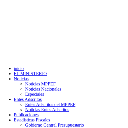
inicio
EL MINISTERIO
Noticias
Noticias MPPEF
Noticias Nacionales
Especiales
Entes Adscritos
Entes Adscritos del MPPEF
Noticias Entes Adscritos
Publicaciones
Estadísticas Fiscales
Gobierno Central Presupuestario