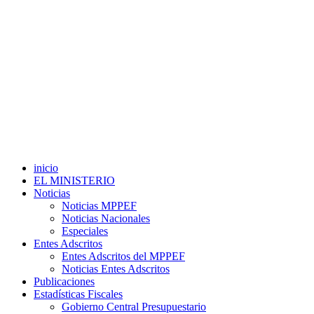
inicio
EL MINISTERIO
Noticias
Noticias MPPEF
Noticias Nacionales
Especiales
Entes Adscritos
Entes Adscritos del MPPEF
Noticias Entes Adscritos
Publicaciones
Estadísticas Fiscales
Gobierno Central Presupuestario