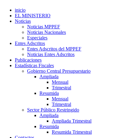
inicio
EL MINISTERIO
Noticias
Noticias MPPEF
Noticias Nacionales
Especiales
Entes Adscritos
Entes Adscritos del MPPEF
Noticias Entes Adscritos
Publicaciones
Estadísticas Fiscales
Gobierno Central Presupuestario
Ampliada
Mensual
Trimestral
Resumida
Mensual
Trimestral
Sector Público Restringido
Ampliada
Ampliada Trimestral
Resumida
Resumida Trimestral
Contactos