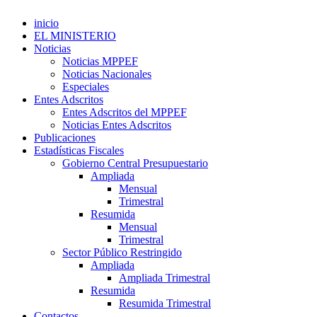
inicio
EL MINISTERIO
Noticias
Noticias MPPEF
Noticias Nacionales
Especiales
Entes Adscritos
Entes Adscritos del MPPEF
Noticias Entes Adscritos
Publicaciones
Estadísticas Fiscales
Gobierno Central Presupuestario
Ampliada
Mensual
Trimestral
Resumida
Mensual
Trimestral
Sector Público Restringido
Ampliada
Ampliada Trimestral
Resumida
Resumida Trimestral
Contactos