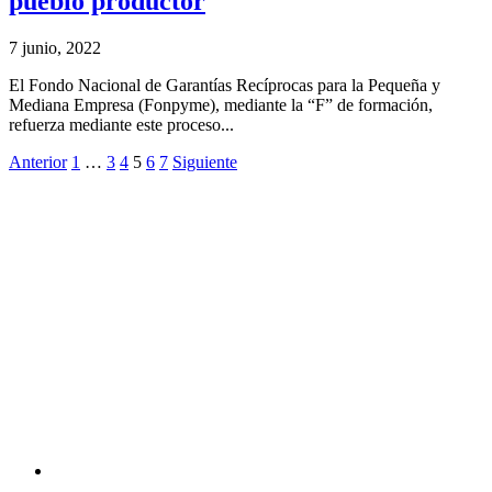
pueblo productor
7 junio, 2022
El Fondo Nacional de Garantías Recíprocas para la Pequeña y
Mediana Empresa (Fonpyme), mediante la “F” de formación,
refuerza mediante este proceso...
Anterior
1
…
3
4
5
6
7
Siguiente