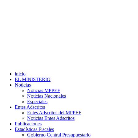
inicio
EL MINISTERIO
Noticias
Noticias MPPEF
Noticias Nacionales
Especiales
Entes Adscritos
Entes Adscritos del MPPEF
Noticias Entes Adscritos
Publicaciones
Estadísticas Fiscales
Gobierno Central Presupuestario