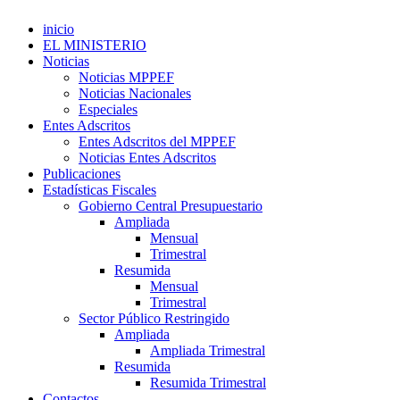
inicio
EL MINISTERIO
Noticias
Noticias MPPEF
Noticias Nacionales
Especiales
Entes Adscritos
Entes Adscritos del MPPEF
Noticias Entes Adscritos
Publicaciones
Estadísticas Fiscales
Gobierno Central Presupuestario
Ampliada
Mensual
Trimestral
Resumida
Mensual
Trimestral
Sector Público Restringido
Ampliada
Ampliada Trimestral
Resumida
Resumida Trimestral
Contactos