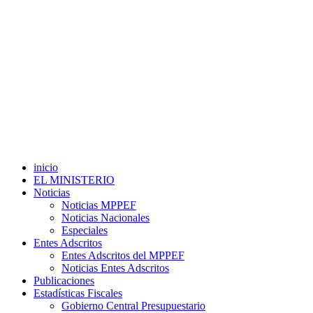
inicio
EL MINISTERIO
Noticias
Noticias MPPEF
Noticias Nacionales
Especiales
Entes Adscritos
Entes Adscritos del MPPEF
Noticias Entes Adscritos
Publicaciones
Estadísticas Fiscales
Gobierno Central Presupuestario