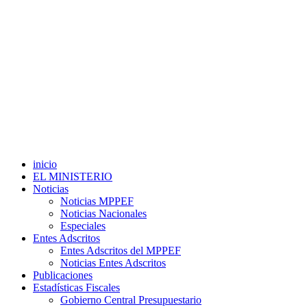
inicio
EL MINISTERIO
Noticias
Noticias MPPEF
Noticias Nacionales
Especiales
Entes Adscritos
Entes Adscritos del MPPEF
Noticias Entes Adscritos
Publicaciones
Estadísticas Fiscales
Gobierno Central Presupuestario