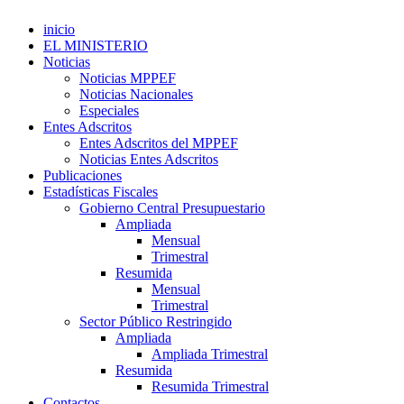
inicio
EL MINISTERIO
Noticias
Noticias MPPEF
Noticias Nacionales
Especiales
Entes Adscritos
Entes Adscritos del MPPEF
Noticias Entes Adscritos
Publicaciones
Estadísticas Fiscales
Gobierno Central Presupuestario
Ampliada
Mensual
Trimestral
Resumida
Mensual
Trimestral
Sector Público Restringido
Ampliada
Ampliada Trimestral
Resumida
Resumida Trimestral
Contactos