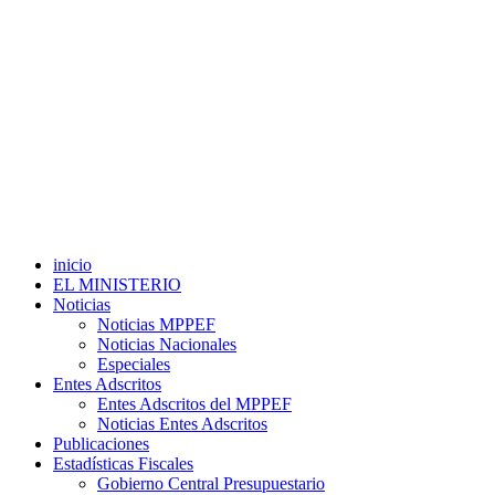
inicio
EL MINISTERIO
Noticias
Noticias MPPEF
Noticias Nacionales
Especiales
Entes Adscritos
Entes Adscritos del MPPEF
Noticias Entes Adscritos
Publicaciones
Estadísticas Fiscales
Gobierno Central Presupuestario