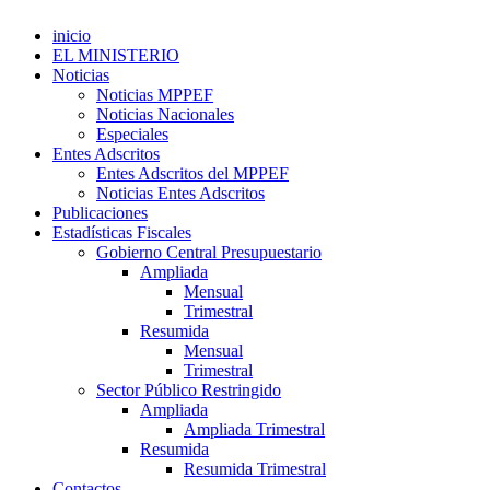
inicio
EL MINISTERIO
Noticias
Noticias MPPEF
Noticias Nacionales
Especiales
Entes Adscritos
Entes Adscritos del MPPEF
Noticias Entes Adscritos
Publicaciones
Estadísticas Fiscales
Gobierno Central Presupuestario
Ampliada
Mensual
Trimestral
Resumida
Mensual
Trimestral
Sector Público Restringido
Ampliada
Ampliada Trimestral
Resumida
Resumida Trimestral
Contactos