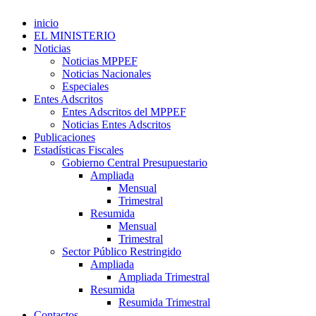
inicio
EL MINISTERIO
Noticias
Noticias MPPEF
Noticias Nacionales
Especiales
Entes Adscritos
Entes Adscritos del MPPEF
Noticias Entes Adscritos
Publicaciones
Estadísticas Fiscales
Gobierno Central Presupuestario
Ampliada
Mensual
Trimestral
Resumida
Mensual
Trimestral
Sector Público Restringido
Ampliada
Ampliada Trimestral
Resumida
Resumida Trimestral
Contactos