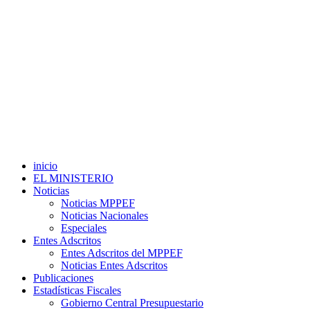
inicio
EL MINISTERIO
Noticias
Noticias MPPEF
Noticias Nacionales
Especiales
Entes Adscritos
Entes Adscritos del MPPEF
Noticias Entes Adscritos
Publicaciones
Estadísticas Fiscales
Gobierno Central Presupuestario