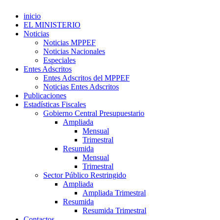
inicio
EL MINISTERIO
Noticias
Noticias MPPEF
Noticias Nacionales
Especiales
Entes Adscritos
Entes Adscritos del MPPEF
Noticias Entes Adscritos
Publicaciones
Estadísticas Fiscales
Gobierno Central Presupuestario
Ampliada
Mensual
Trimestral
Resumida
Mensual
Trimestral
Sector Público Restringido
Ampliada
Ampliada Trimestral
Resumida
Resumida Trimestral
Contactos