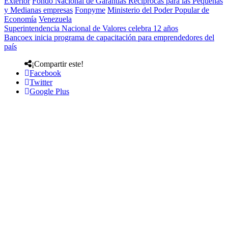
Exterior
Fondo Nacional de Garantías Reciprocas para las Pequeñas
y Medianas empresas
Fonpyme
Ministerio del Poder Popular de
Economía
Venezuela
Superintendencia Nacional de Valores celebra 12 años
Bancoex inicia programa de capacitación para emprendedores del
país
¡Compartir este!
Facebook
Twitter
Google Plus