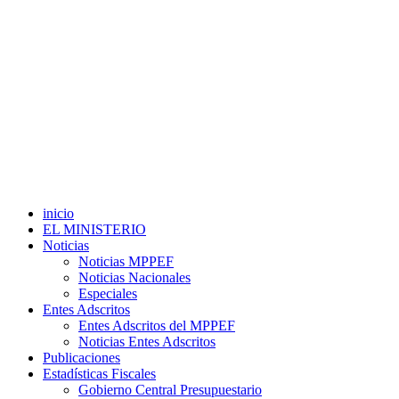
inicio
EL MINISTERIO
Noticias
Noticias MPPEF
Noticias Nacionales
Especiales
Entes Adscritos
Entes Adscritos del MPPEF
Noticias Entes Adscritos
Publicaciones
Estadísticas Fiscales
Gobierno Central Presupuestario