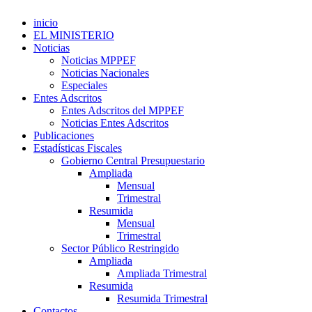
inicio
EL MINISTERIO
Noticias
Noticias MPPEF
Noticias Nacionales
Especiales
Entes Adscritos
Entes Adscritos del MPPEF
Noticias Entes Adscritos
Publicaciones
Estadísticas Fiscales
Gobierno Central Presupuestario
Ampliada
Mensual
Trimestral
Resumida
Mensual
Trimestral
Sector Público Restringido
Ampliada
Ampliada Trimestral
Resumida
Resumida Trimestral
Contactos