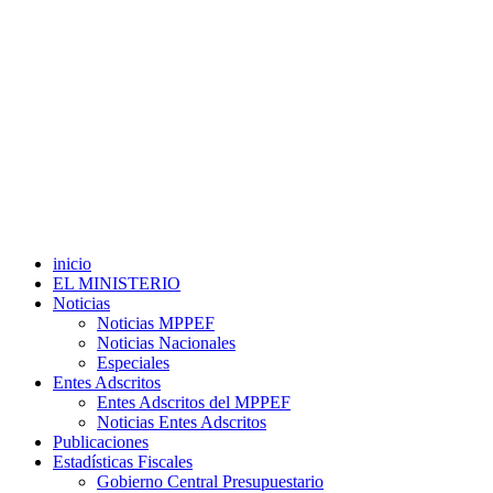
inicio
EL MINISTERIO
Noticias
Noticias MPPEF
Noticias Nacionales
Especiales
Entes Adscritos
Entes Adscritos del MPPEF
Noticias Entes Adscritos
Publicaciones
Estadísticas Fiscales
Gobierno Central Presupuestario