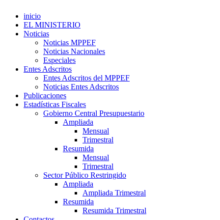
inicio
EL MINISTERIO
Noticias
Noticias MPPEF
Noticias Nacionales
Especiales
Entes Adscritos
Entes Adscritos del MPPEF
Noticias Entes Adscritos
Publicaciones
Estadísticas Fiscales
Gobierno Central Presupuestario
Ampliada
Mensual
Trimestral
Resumida
Mensual
Trimestral
Sector Público Restringido
Ampliada
Ampliada Trimestral
Resumida
Resumida Trimestral
Contactos