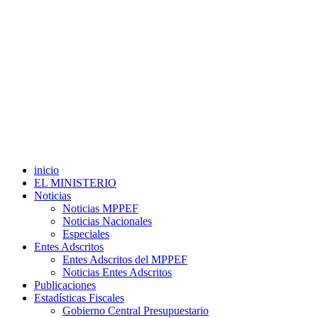
inicio
EL MINISTERIO
Noticias
Noticias MPPEF
Noticias Nacionales
Especiales
Entes Adscritos
Entes Adscritos del MPPEF
Noticias Entes Adscritos
Publicaciones
Estadísticas Fiscales
Gobierno Central Presupuestario