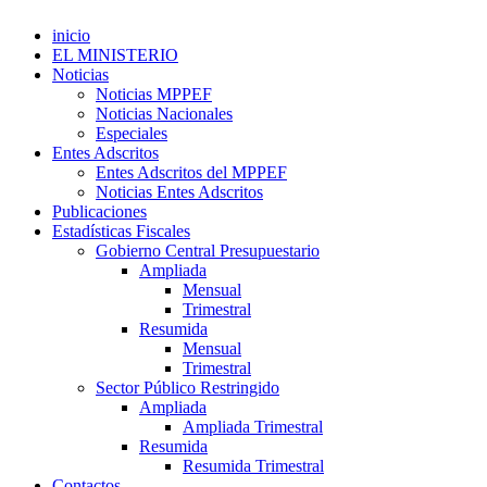
inicio
EL MINISTERIO
Noticias
Noticias MPPEF
Noticias Nacionales
Especiales
Entes Adscritos
Entes Adscritos del MPPEF
Noticias Entes Adscritos
Publicaciones
Estadísticas Fiscales
Gobierno Central Presupuestario
Ampliada
Mensual
Trimestral
Resumida
Mensual
Trimestral
Sector Público Restringido
Ampliada
Ampliada Trimestral
Resumida
Resumida Trimestral
Contactos