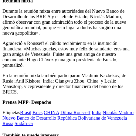
Reunión mixta
Durante la reunión mixta entre autoridades del Nuevo Banco de
Desarrollo de los BRICS y el Jefe de Estado, Nicolás Maduro,
afirmó observar con gran admiración todo el proceso de la nueva
geopolítica mundial, porque «sin lugar a dudas ha surgido una
nueva geopolítica».
Agradeció a Rousseff el cálido recibimiento en la institución
financiera. «Muchas gracias, estoy muy feliz de saludarte, eres una
gran amiga de Venezuela. Fuiste una gran amiga de nuestro
comandante Hugo Chávez y una gran presidenta de Brasil»,
puntualizó.
En la reunión mixta también participaron Vladimir Kazbekov, de
Rusia; Anil Kishora, India; Qiangwu Zhou, China, y Leslie
Maasdorp, vicepresidente y director financiero del banco de los
BRICS.
Prensa MPP- Despacho
Etiquetas
Brasil
Brics
CHINA
Dilma Rousseff
India
Nicolás Maduro
Nuevo Banco de Desarrollo
República Bolivariana de Venezuela
Rusia
Sudáfrica
También te puede interesar