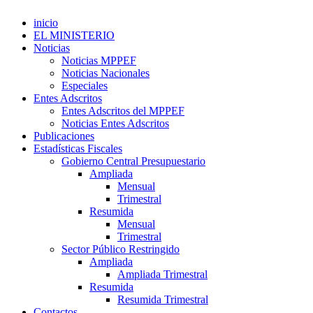
inicio
EL MINISTERIO
Noticias
Noticias MPPEF
Noticias Nacionales
Especiales
Entes Adscritos
Entes Adscritos del MPPEF
Noticias Entes Adscritos
Publicaciones
Estadísticas Fiscales
Gobierno Central Presupuestario
Ampliada
Mensual
Trimestral
Resumida
Mensual
Trimestral
Sector Público Restringido
Ampliada
Ampliada Trimestral
Resumida
Resumida Trimestral
Contactos