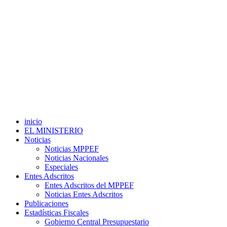
inicio
EL MINISTERIO
Noticias
Noticias MPPEF
Noticias Nacionales
Especiales
Entes Adscritos
Entes Adscritos del MPPEF
Noticias Entes Adscritos
Publicaciones
Estadísticas Fiscales
Gobierno Central Presupuestario