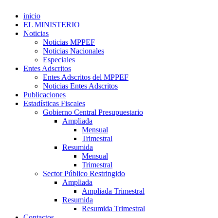
inicio
EL MINISTERIO
Noticias
Noticias MPPEF
Noticias Nacionales
Especiales
Entes Adscritos
Entes Adscritos del MPPEF
Noticias Entes Adscritos
Publicaciones
Estadísticas Fiscales
Gobierno Central Presupuestario
Ampliada
Mensual
Trimestral
Resumida
Mensual
Trimestral
Sector Público Restringido
Ampliada
Ampliada Trimestral
Resumida
Resumida Trimestral
Contactos