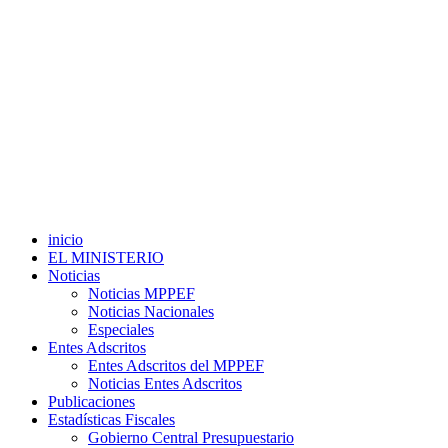
inicio
EL MINISTERIO
Noticias
Noticias MPPEF
Noticias Nacionales
Especiales
Entes Adscritos
Entes Adscritos del MPPEF
Noticias Entes Adscritos
Publicaciones
Estadísticas Fiscales
Gobierno Central Presupuestario