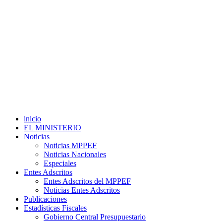
inicio
EL MINISTERIO
Noticias
Noticias MPPEF
Noticias Nacionales
Especiales
Entes Adscritos
Entes Adscritos del MPPEF
Noticias Entes Adscritos
Publicaciones
Estadísticas Fiscales
Gobierno Central Presupuestario