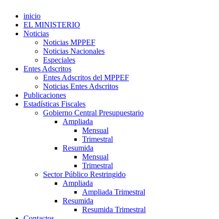
inicio
EL MINISTERIO
Noticias
Noticias MPPEF
Noticias Nacionales
Especiales
Entes Adscritos
Entes Adscritos del MPPEF
Noticias Entes Adscritos
Publicaciones
Estadísticas Fiscales
Gobierno Central Presupuestario
Ampliada
Mensual
Trimestral
Resumida
Mensual
Trimestral
Sector Público Restringido
Ampliada
Ampliada Trimestral
Resumida
Resumida Trimestral
Contactos