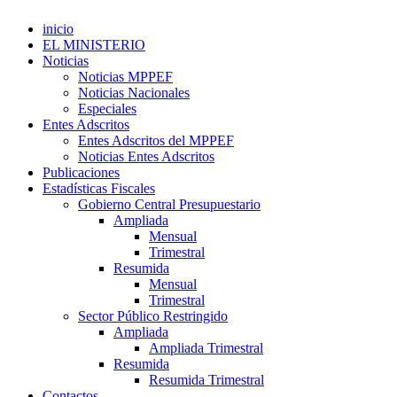
inicio
EL MINISTERIO
Noticias
Noticias MPPEF
Noticias Nacionales
Especiales
Entes Adscritos
Entes Adscritos del MPPEF
Noticias Entes Adscritos
Publicaciones
Estadísticas Fiscales
Gobierno Central Presupuestario
Ampliada
Mensual
Trimestral
Resumida
Mensual
Trimestral
Sector Público Restringido
Ampliada
Ampliada Trimestral
Resumida
Resumida Trimestral
Contactos