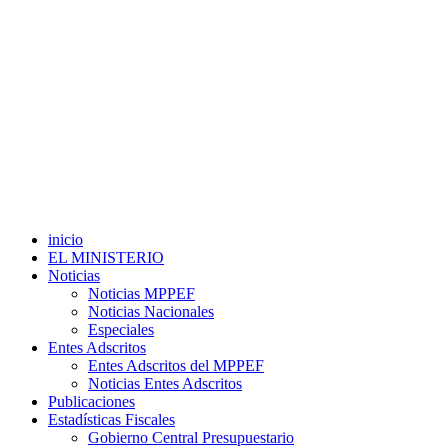
inicio
EL MINISTERIO
Noticias
Noticias MPPEF
Noticias Nacionales
Especiales
Entes Adscritos
Entes Adscritos del MPPEF
Noticias Entes Adscritos
Publicaciones
Estadísticas Fiscales
Gobierno Central Presupuestario