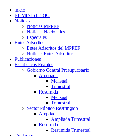
inicio
EL MINISTERIO
Noticias
Noticias MPPEF
Noticias Nacionales
Especiales
Entes Adscritos
Entes Adscritos del MPPEF
Noticias Entes Adscritos
Publicaciones
Estadísticas Fiscales
Gobierno Central Presupuestario
Ampliada
Mensual
Trimestral
Resumida
Mensual
Trimestral
Sector Público Restringido
Ampliada
Ampliada Trimestral
Resumida
Resumida Trimestral
Contactos