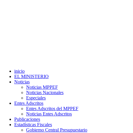
inicio
EL MINISTERIO
Noticias
Noticias MPPEF
Noticias Nacionales
Especiales
Entes Adscritos
Entes Adscritos del MPPEF
Noticias Entes Adscritos
Publicaciones
Estadísticas Fiscales
Gobierno Central Presupuestario