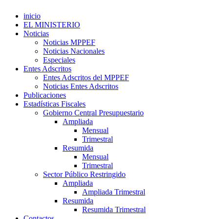
inicio
EL MINISTERIO
Noticias
Noticias MPPEF
Noticias Nacionales
Especiales
Entes Adscritos
Entes Adscritos del MPPEF
Noticias Entes Adscritos
Publicaciones
Estadísticas Fiscales
Gobierno Central Presupuestario
Ampliada
Mensual
Trimestral
Resumida
Mensual
Trimestral
Sector Público Restringido
Ampliada
Ampliada Trimestral
Resumida
Resumida Trimestral
Contactos