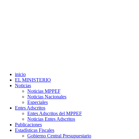
inicio
EL MINISTERIO
Noticias
Noticias MPPEF
Noticias Nacionales
Especiales
Entes Adscritos
Entes Adscritos del MPPEF
Noticias Entes Adscritos
Publicaciones
Estadísticas Fiscales
Gobierno Central Presupuestario