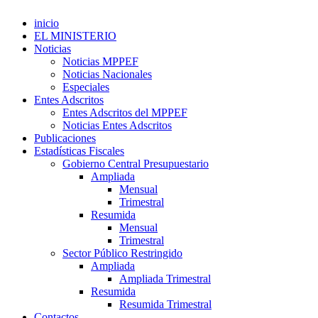
inicio
EL MINISTERIO
Noticias
Noticias MPPEF
Noticias Nacionales
Especiales
Entes Adscritos
Entes Adscritos del MPPEF
Noticias Entes Adscritos
Publicaciones
Estadísticas Fiscales
Gobierno Central Presupuestario
Ampliada
Mensual
Trimestral
Resumida
Mensual
Trimestral
Sector Público Restringido
Ampliada
Ampliada Trimestral
Resumida
Resumida Trimestral
Contactos