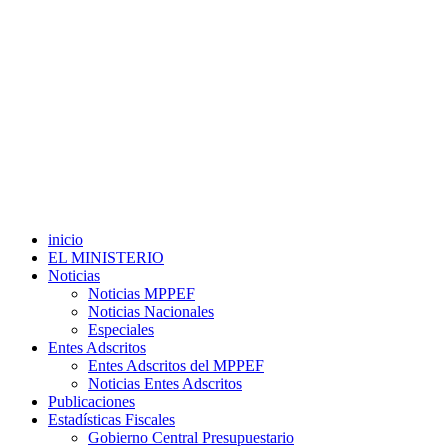
inicio
EL MINISTERIO
Noticias
Noticias MPPEF
Noticias Nacionales
Especiales
Entes Adscritos
Entes Adscritos del MPPEF
Noticias Entes Adscritos
Publicaciones
Estadísticas Fiscales
Gobierno Central Presupuestario