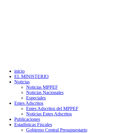
inicio
EL MINISTERIO
Noticias
Noticias MPPEF
Noticias Nacionales
Especiales
Entes Adscritos
Entes Adscritos del MPPEF
Noticias Entes Adscritos
Publicaciones
Estadísticas Fiscales
Gobierno Central Presupuestario