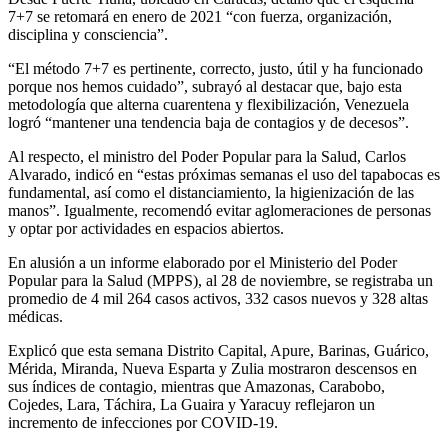
7+7 se retomará en enero de 2021 “con fuerza, organización,
disciplina y consciencia”.
“El método 7+7 es pertinente, correcto, justo, útil y ha funcionado
porque nos hemos cuidado”, subrayó al destacar que, bajo esta
metodología que alterna cuarentena y flexibilización, Venezuela
logró “mantener una tendencia baja de contagios y de decesos”.
Al respecto, el ministro del Poder Popular para la Salud, Carlos
Alvarado, indicó en “estas próximas semanas el uso del tapabocas es
fundamental, así como el distanciamiento, la higienización de las
manos”. Igualmente, recomendó evitar aglomeraciones de personas
y optar por actividades en espacios abiertos.
En alusión a un informe elaborado por el Ministerio del Poder
Popular para la Salud (MPPS), al 28 de noviembre, se registraba un
promedio de 4 mil 264 casos activos, 332 casos nuevos y 328 altas
médicas.
Explicó que esta semana Distrito Capital, Apure, Barinas, Guárico,
Mérida, Miranda, Nueva Esparta y Zulia mostraron descensos en
sus índices de contagio, mientras que Amazonas, Carabobo,
Cojedes, Lara, Táchira, La Guaira y Yaracuy reflejaron un
incremento de infecciones por COVID-19.