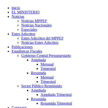
inicio
EL MINISTERIO
Noticias
Noticias MPPEF
Noticias Nacionales
Especiales
Entes Adscritos
Entes Adscritos del MPPEF
Noticias Entes Adscritos
Publicaciones
Estadísticas Fiscales
Gobierno Central Presupuestario
Ampliada
Mensual
Trimestral
Resumida
Mensual
Trimestral
Sector Público Restringido
Ampliada
Ampliada Trimestral
Resumida
Resumida Trimestral
Contactos