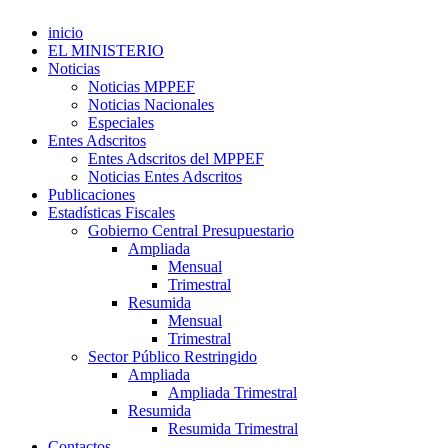
inicio
EL MINISTERIO
Noticias
Noticias MPPEF
Noticias Nacionales
Especiales
Entes Adscritos
Entes Adscritos del MPPEF
Noticias Entes Adscritos
Publicaciones
Estadísticas Fiscales
Gobierno Central Presupuestario
Ampliada
Mensual
Trimestral
Resumida
Mensual
Trimestral
Sector Público Restringido
Ampliada
Ampliada Trimestral
Resumida
Resumida Trimestral
Contactos