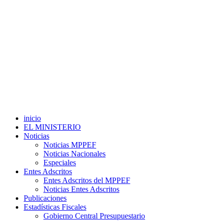
inicio
EL MINISTERIO
Noticias
Noticias MPPEF
Noticias Nacionales
Especiales
Entes Adscritos
Entes Adscritos del MPPEF
Noticias Entes Adscritos
Publicaciones
Estadísticas Fiscales
Gobierno Central Presupuestario