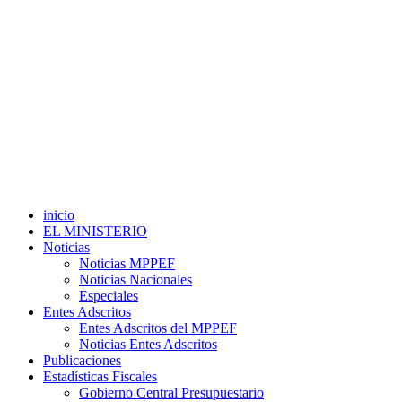
inicio
EL MINISTERIO
Noticias
Noticias MPPEF
Noticias Nacionales
Especiales
Entes Adscritos
Entes Adscritos del MPPEF
Noticias Entes Adscritos
Publicaciones
Estadísticas Fiscales
Gobierno Central Presupuestario