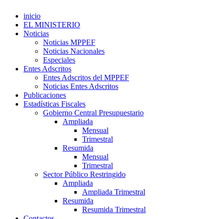
inicio
EL MINISTERIO
Noticias
Noticias MPPEF
Noticias Nacionales
Especiales
Entes Adscritos
Entes Adscritos del MPPEF
Noticias Entes Adscritos
Publicaciones
Estadísticas Fiscales
Gobierno Central Presupuestario
Ampliada
Mensual
Trimestral
Resumida
Mensual
Trimestral
Sector Público Restringido
Ampliada
Ampliada Trimestral
Resumida
Resumida Trimestral
Contactos