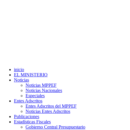
inicio
EL MINISTERIO
Noticias
Noticias MPPEF
Noticias Nacionales
Especiales
Entes Adscritos
Entes Adscritos del MPPEF
Noticias Entes Adscritos
Publicaciones
Estadísticas Fiscales
Gobierno Central Presupuestario