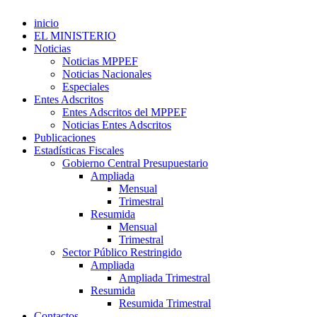
inicio
EL MINISTERIO
Noticias
Noticias MPPEF
Noticias Nacionales
Especiales
Entes Adscritos
Entes Adscritos del MPPEF
Noticias Entes Adscritos
Publicaciones
Estadísticas Fiscales
Gobierno Central Presupuestario
Ampliada
Mensual
Trimestral
Resumida
Mensual
Trimestral
Sector Público Restringido
Ampliada
Ampliada Trimestral
Resumida
Resumida Trimestral
Contactos