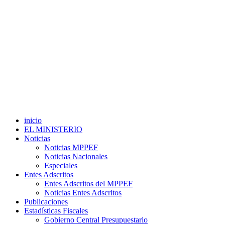
inicio
EL MINISTERIO
Noticias
Noticias MPPEF
Noticias Nacionales
Especiales
Entes Adscritos
Entes Adscritos del MPPEF
Noticias Entes Adscritos
Publicaciones
Estadísticas Fiscales
Gobierno Central Presupuestario