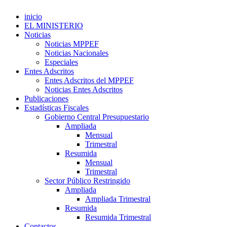
inicio
EL MINISTERIO
Noticias
Noticias MPPEF
Noticias Nacionales
Especiales
Entes Adscritos
Entes Adscritos del MPPEF
Noticias Entes Adscritos
Publicaciones
Estadísticas Fiscales
Gobierno Central Presupuestario
Ampliada
Mensual
Trimestral
Resumida
Mensual
Trimestral
Sector Público Restringido
Ampliada
Ampliada Trimestral
Resumida
Resumida Trimestral
Contactos