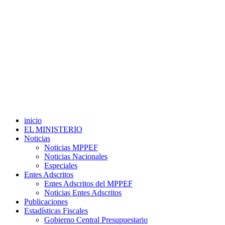
inicio
EL MINISTERIO
Noticias
Noticias MPPEF
Noticias Nacionales
Especiales
Entes Adscritos
Entes Adscritos del MPPEF
Noticias Entes Adscritos
Publicaciones
Estadísticas Fiscales
Gobierno Central Presupuestario