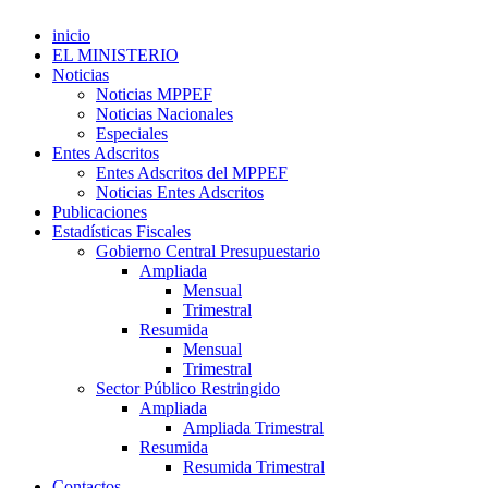
inicio
EL MINISTERIO
Noticias
Noticias MPPEF
Noticias Nacionales
Especiales
Entes Adscritos
Entes Adscritos del MPPEF
Noticias Entes Adscritos
Publicaciones
Estadísticas Fiscales
Gobierno Central Presupuestario
Ampliada
Mensual
Trimestral
Resumida
Mensual
Trimestral
Sector Público Restringido
Ampliada
Ampliada Trimestral
Resumida
Resumida Trimestral
Contactos