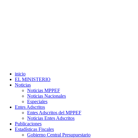
inicio
EL MINISTERIO
Noticias
Noticias MPPEF
Noticias Nacionales
Especiales
Entes Adscritos
Entes Adscritos del MPPEF
Noticias Entes Adscritos
Publicaciones
Estadísticas Fiscales
Gobierno Central Presupuestario