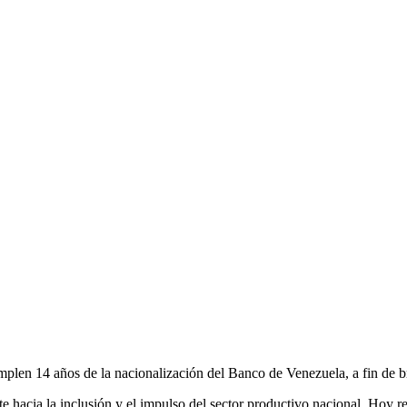
plen 14 años de la nacionalización del Banco de Venezuela, a fin de bri
 hacia la inclusión y el impulso del sector productivo nacional. Hoy rep