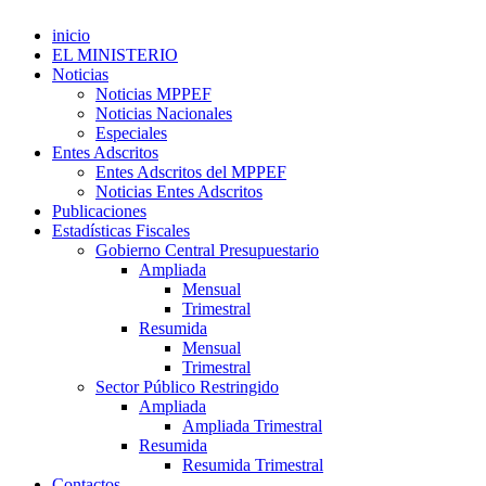
inicio
EL MINISTERIO
Noticias
Noticias MPPEF
Noticias Nacionales
Especiales
Entes Adscritos
Entes Adscritos del MPPEF
Noticias Entes Adscritos
Publicaciones
Estadísticas Fiscales
Gobierno Central Presupuestario
Ampliada
Mensual
Trimestral
Resumida
Mensual
Trimestral
Sector Público Restringido
Ampliada
Ampliada Trimestral
Resumida
Resumida Trimestral
Contactos