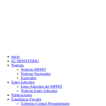
inicio
EL MINISTERIO
Noticias
Noticias MPPEF
Noticias Nacionales
Especiales
Entes Adscritos
Entes Adscritos del MPPEF
Noticias Entes Adscritos
Publicaciones
Estadísticas Fiscales
Gobierno Central Presupuestario