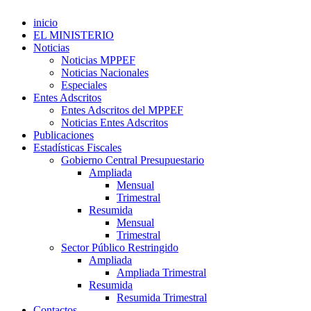
inicio
EL MINISTERIO
Noticias
Noticias MPPEF
Noticias Nacionales
Especiales
Entes Adscritos
Entes Adscritos del MPPEF
Noticias Entes Adscritos
Publicaciones
Estadísticas Fiscales
Gobierno Central Presupuestario
Ampliada
Mensual
Trimestral
Resumida
Mensual
Trimestral
Sector Público Restringido
Ampliada
Ampliada Trimestral
Resumida
Resumida Trimestral
Contactos