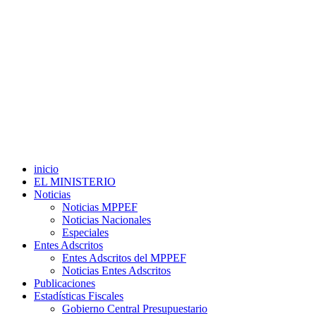
inicio
EL MINISTERIO
Noticias
Noticias MPPEF
Noticias Nacionales
Especiales
Entes Adscritos
Entes Adscritos del MPPEF
Noticias Entes Adscritos
Publicaciones
Estadísticas Fiscales
Gobierno Central Presupuestario