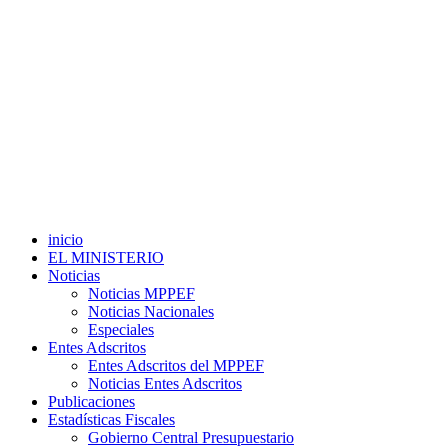
inicio
EL MINISTERIO
Noticias
Noticias MPPEF
Noticias Nacionales
Especiales
Entes Adscritos
Entes Adscritos del MPPEF
Noticias Entes Adscritos
Publicaciones
Estadísticas Fiscales
Gobierno Central Presupuestario