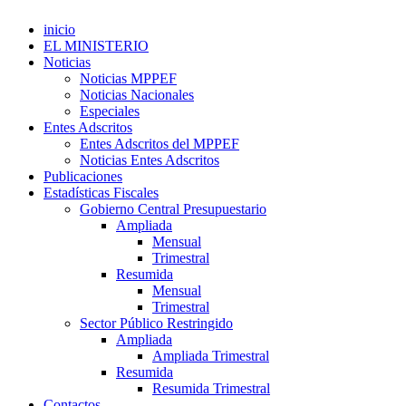
inicio
EL MINISTERIO
Noticias
Noticias MPPEF
Noticias Nacionales
Especiales
Entes Adscritos
Entes Adscritos del MPPEF
Noticias Entes Adscritos
Publicaciones
Estadísticas Fiscales
Gobierno Central Presupuestario
Ampliada
Mensual
Trimestral
Resumida
Mensual
Trimestral
Sector Público Restringido
Ampliada
Ampliada Trimestral
Resumida
Resumida Trimestral
Contactos