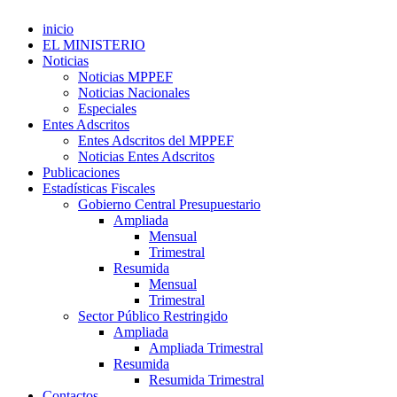
inicio
EL MINISTERIO
Noticias
Noticias MPPEF
Noticias Nacionales
Especiales
Entes Adscritos
Entes Adscritos del MPPEF
Noticias Entes Adscritos
Publicaciones
Estadísticas Fiscales
Gobierno Central Presupuestario
Ampliada
Mensual
Trimestral
Resumida
Mensual
Trimestral
Sector Público Restringido
Ampliada
Ampliada Trimestral
Resumida
Resumida Trimestral
Contactos