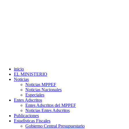
inicio
EL MINISTERIO
Noticias
Noticias MPPEF
Noticias Nacionales
Especiales
Entes Adscritos
Entes Adscritos del MPPEF
Noticias Entes Adscritos
Publicaciones
Estadísticas Fiscales
Gobierno Central Presupuestario