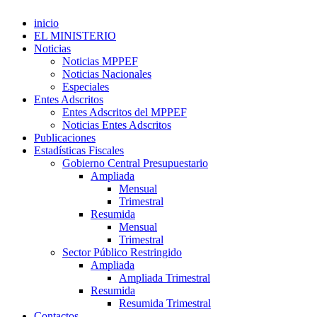
inicio
EL MINISTERIO
Noticias
Noticias MPPEF
Noticias Nacionales
Especiales
Entes Adscritos
Entes Adscritos del MPPEF
Noticias Entes Adscritos
Publicaciones
Estadísticas Fiscales
Gobierno Central Presupuestario
Ampliada
Mensual
Trimestral
Resumida
Mensual
Trimestral
Sector Público Restringido
Ampliada
Ampliada Trimestral
Resumida
Resumida Trimestral
Contactos