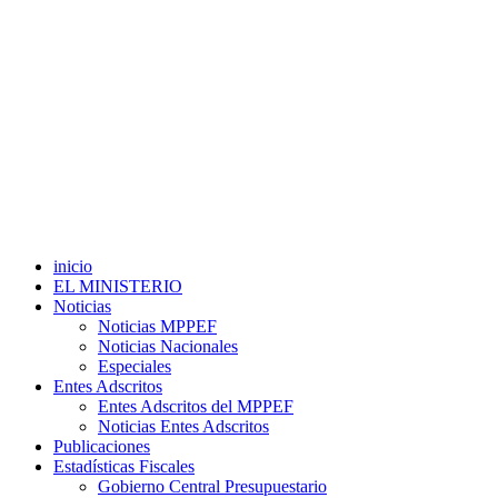
inicio
EL MINISTERIO
Noticias
Noticias MPPEF
Noticias Nacionales
Especiales
Entes Adscritos
Entes Adscritos del MPPEF
Noticias Entes Adscritos
Publicaciones
Estadísticas Fiscales
Gobierno Central Presupuestario