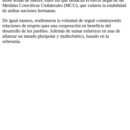
sobre temas de interés, entre los que destacan el efecto ilegal de las
Medidas Coercitivas Unilaterales (MCU), que vulnera la estabilidad
de ambas naciones hermanas.
De igual manera, reafirmaron la voluntad de seguir construyendo
relaciones de respeto para una cooperación en beneficio del
desarrollo de los pueblos. Además de sumar esfuerzos en aras de
afianzar un mundo pluripolar y multicéntrico, basado en la
soberanía.