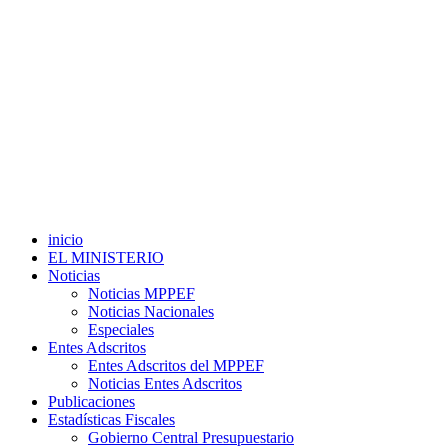
inicio
EL MINISTERIO
Noticias
Noticias MPPEF
Noticias Nacionales
Especiales
Entes Adscritos
Entes Adscritos del MPPEF
Noticias Entes Adscritos
Publicaciones
Estadísticas Fiscales
Gobierno Central Presupuestario