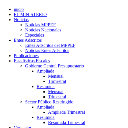
inicio
EL MINISTERIO
Noticias
Noticias MPPEF
Noticias Nacionales
Especiales
Entes Adscritos
Entes Adscritos del MPPEF
Noticias Entes Adscritos
Publicaciones
Estadísticas Fiscales
Gobierno Central Presupuestario
Ampliada
Mensual
Trimestral
Resumida
Mensual
Trimestral
Sector Público Restringido
Ampliada
Ampliada Trimestral
Resumida
Resumida Trimestral
Contactos