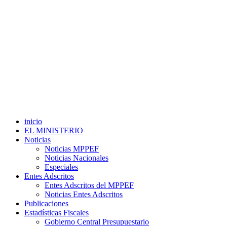
inicio
EL MINISTERIO
Noticias
Noticias MPPEF
Noticias Nacionales
Especiales
Entes Adscritos
Entes Adscritos del MPPEF
Noticias Entes Adscritos
Publicaciones
Estadísticas Fiscales
Gobierno Central Presupuestario