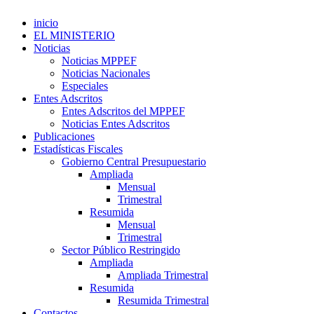
inicio
EL MINISTERIO
Noticias
Noticias MPPEF
Noticias Nacionales
Especiales
Entes Adscritos
Entes Adscritos del MPPEF
Noticias Entes Adscritos
Publicaciones
Estadísticas Fiscales
Gobierno Central Presupuestario
Ampliada
Mensual
Trimestral
Resumida
Mensual
Trimestral
Sector Público Restringido
Ampliada
Ampliada Trimestral
Resumida
Resumida Trimestral
Contactos