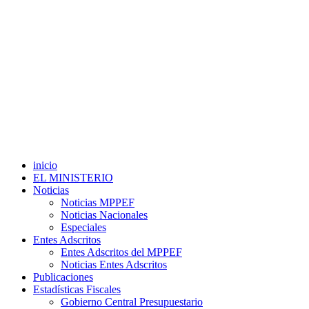
inicio
EL MINISTERIO
Noticias
Noticias MPPEF
Noticias Nacionales
Especiales
Entes Adscritos
Entes Adscritos del MPPEF
Noticias Entes Adscritos
Publicaciones
Estadísticas Fiscales
Gobierno Central Presupuestario