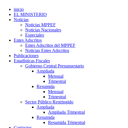
inicio
EL MINISTERIO
Noticias
Noticias MPPEF
Noticias Nacionales
Especiales
Entes Adscritos
Entes Adscritos del MPPEF
Noticias Entes Adscritos
Publicaciones
Estadísticas Fiscales
Gobierno Central Presupuestario
Ampliada
Mensual
Trimestral
Resumida
Mensual
Trimestral
Sector Público Restringido
Ampliada
Ampliada Trimestral
Resumida
Resumida Trimestral
Contactos