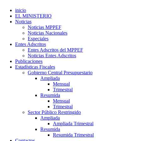
inicio
EL MINISTERIO
Noticias
Noticias MPPEF
Noticias Nacionales
Especiales
Entes Adscritos
Entes Adscritos del MPPEF
Noticias Entes Adscritos
Publicaciones
Estadísticas Fiscales
Gobierno Central Presupuestario
Ampliada
Mensual
Trimestral
Resumida
Mensual
Trimestral
Sector Público Restringido
Ampliada
Ampliada Trimestral
Resumida
Resumida Trimestral
Contactos