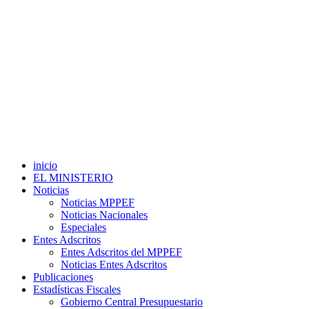
inicio
EL MINISTERIO
Noticias
Noticias MPPEF
Noticias Nacionales
Especiales
Entes Adscritos
Entes Adscritos del MPPEF
Noticias Entes Adscritos
Publicaciones
Estadísticas Fiscales
Gobierno Central Presupuestario