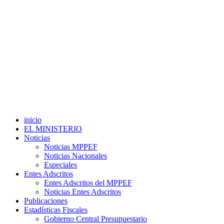
inicio
EL MINISTERIO
Noticias
Noticias MPPEF
Noticias Nacionales
Especiales
Entes Adscritos
Entes Adscritos del MPPEF
Noticias Entes Adscritos
Publicaciones
Estadísticas Fiscales
Gobierno Central Presupuestario