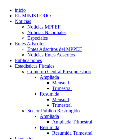
inicio
EL MINISTERIO
Noticias
Noticias MPPEF
Noticias Nacionales
Especiales
Entes Adscritos
Entes Adscritos del MPPEF
Noticias Entes Adscritos
Publicaciones
Estadísticas Fiscales
Gobierno Central Presupuestario
Ampliada
Mensual
Trimestral
Resumida
Mensual
Trimestral
Sector Público Restringido
Ampliada
Ampliada Trimestral
Resumida
Resumida Trimestral
Contactos