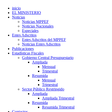
inicio
EL MINISTERIO
Noticias
Noticias MPPEF
Noticias Nacionales
Especiales
Entes Adscritos
Entes Adscritos del MPPEF
Noticias Entes Adscritos
Publicaciones
Estadísticas Fiscales
Gobierno Central Presupuestario
Ampliada
Mensual
Trimestral
Resumida
Mensual
Trimestral
Sector Público Restringido
Ampliada
Ampliada Trimestral
Resumida
Resumida Trimestral
Contactos