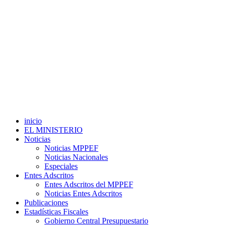
inicio
EL MINISTERIO
Noticias
Noticias MPPEF
Noticias Nacionales
Especiales
Entes Adscritos
Entes Adscritos del MPPEF
Noticias Entes Adscritos
Publicaciones
Estadísticas Fiscales
Gobierno Central Presupuestario