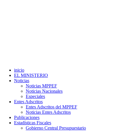
inicio
EL MINISTERIO
Noticias
Noticias MPPEF
Noticias Nacionales
Especiales
Entes Adscritos
Entes Adscritos del MPPEF
Noticias Entes Adscritos
Publicaciones
Estadísticas Fiscales
Gobierno Central Presupuestario