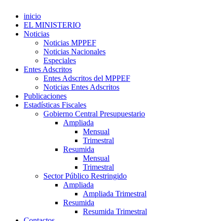
inicio
EL MINISTERIO
Noticias
Noticias MPPEF
Noticias Nacionales
Especiales
Entes Adscritos
Entes Adscritos del MPPEF
Noticias Entes Adscritos
Publicaciones
Estadísticas Fiscales
Gobierno Central Presupuestario
Ampliada
Mensual
Trimestral
Resumida
Mensual
Trimestral
Sector Público Restringido
Ampliada
Ampliada Trimestral
Resumida
Resumida Trimestral
Contactos