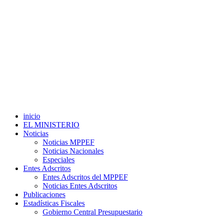
inicio
EL MINISTERIO
Noticias
Noticias MPPEF
Noticias Nacionales
Especiales
Entes Adscritos
Entes Adscritos del MPPEF
Noticias Entes Adscritos
Publicaciones
Estadísticas Fiscales
Gobierno Central Presupuestario