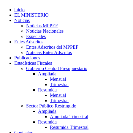
inicio
EL MINISTERIO
Noticias
Noticias MPPEF
Noticias Nacionales
Especiales
Entes Adscritos
Entes Adscritos del MPPEF
Noticias Entes Adscritos
Publicaciones
Estadísticas Fiscales
Gobierno Central Presupuestario
Ampliada
Mensual
Trimestral
Resumida
Mensual
Trimestral
Sector Público Restringido
Ampliada
Ampliada Trimestral
Resumida
Resumida Trimestral
Contactos