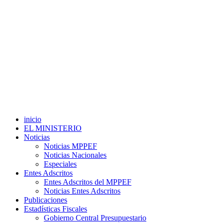
inicio
EL MINISTERIO
Noticias
Noticias MPPEF
Noticias Nacionales
Especiales
Entes Adscritos
Entes Adscritos del MPPEF
Noticias Entes Adscritos
Publicaciones
Estadísticas Fiscales
Gobierno Central Presupuestario