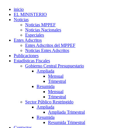
inicio
EL MINISTERIO
Noticias
Noticias MPPEF
Noticias Nacionales
Especiales
Entes Adscritos
Entes Adscritos del MPPEF
Noticias Entes Adscritos
Publicaciones
Estadísticas Fiscales
Gobierno Central Presupuestario
Ampliada
Mensual
Trimestral
Resumida
Mensual
Trimestral
Sector Público Restringido
Ampliada
Ampliada Trimestral
Resumida
Resumida Trimestral
Contactos