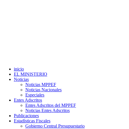
inicio
EL MINISTERIO
Noticias
Noticias MPPEF
Noticias Nacionales
Especiales
Entes Adscritos
Entes Adscritos del MPPEF
Noticias Entes Adscritos
Publicaciones
Estadísticas Fiscales
Gobierno Central Presupuestario