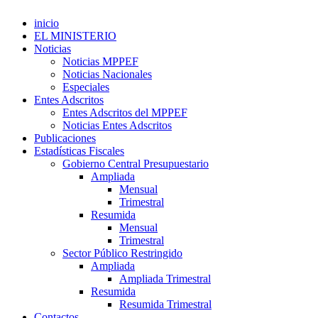
inicio
EL MINISTERIO
Noticias
Noticias MPPEF
Noticias Nacionales
Especiales
Entes Adscritos
Entes Adscritos del MPPEF
Noticias Entes Adscritos
Publicaciones
Estadísticas Fiscales
Gobierno Central Presupuestario
Ampliada
Mensual
Trimestral
Resumida
Mensual
Trimestral
Sector Público Restringido
Ampliada
Ampliada Trimestral
Resumida
Resumida Trimestral
Contactos