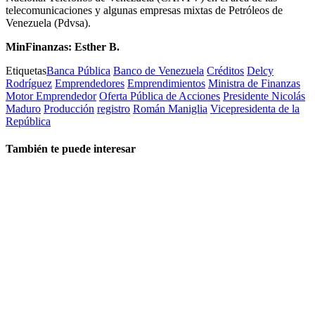
telecomunicaciones y algunas empresas mixtas de Petróleos de
Venezuela (Pdvsa).
MinFinanzas: Esther B.
Etiquetas
Banca Pública
Banco de Venezuela
Créditos
Delcy
Rodríguez
Emprendedores
Emprendimientos
Ministra de Finanzas
Motor Emprendedor
Oferta Pública de Acciones
Presidente Nicolás
Maduro
Producción
registro
Román Maniglia
Vicepresidenta de la
República
También te puede interesar