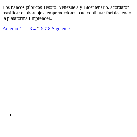
Los bancos públicos Tesoro, Venezuela y Bicentenario, acordaron
masificar el abordaje a emprendedores para continuar fortaleciendo
la plataforma Emprender...
Anterior
1
…
3
4
5
6
7
8
Siguiente