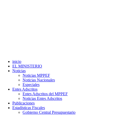
inicio
EL MINISTERIO
Noticias
Noticias MPPEF
Noticias Nacionales
Especiales
Entes Adscritos
Entes Adscritos del MPPEF
Noticias Entes Adscritos
Publicaciones
Estadísticas Fiscales
Gobierno Central Presupuestario