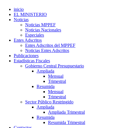
inicio
EL MINISTERIO
Noticias
Noticias MPPEF
Noticias Nacionales
Especiales
Entes Adscritos
Entes Adscritos del MPPEF
Noticias Entes Adscritos
Publicaciones
Estadísticas Fiscales
Gobierno Central Presupuestario
Ampliada
Mensual
Trimestral
Resumida
Mensual
Trimestral
Sector Público Restringido
Ampliada
Ampliada Trimestral
Resumida
Resumida Trimestral
Contactos