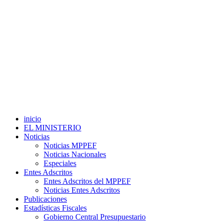
inicio
EL MINISTERIO
Noticias
Noticias MPPEF
Noticias Nacionales
Especiales
Entes Adscritos
Entes Adscritos del MPPEF
Noticias Entes Adscritos
Publicaciones
Estadísticas Fiscales
Gobierno Central Presupuestario