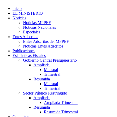
inicio
EL MINISTERIO
Noticias
Noticias MPPEF
Noticias Nacionales
Especiales
Entes Adscritos
Entes Adscritos del MPPEF
Noticias Entes Adscritos
Publicaciones
Estadísticas Fiscales
Gobierno Central Presupuestario
Ampliada
Mensual
Trimestral
Resumida
Mensual
Trimestral
Sector Público Restringido
Ampliada
Ampliada Trimestral
Resumida
Resumida Trimestral
Contactos