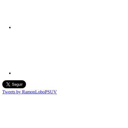
Tweets by RamonLoboPSUV