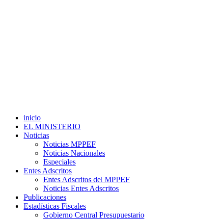
inicio
EL MINISTERIO
Noticias
Noticias MPPEF
Noticias Nacionales
Especiales
Entes Adscritos
Entes Adscritos del MPPEF
Noticias Entes Adscritos
Publicaciones
Estadísticas Fiscales
Gobierno Central Presupuestario