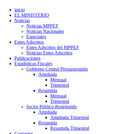
inicio
EL MINISTERIO
Noticias
Noticias MPPEF
Noticias Nacionales
Especiales
Entes Adscritos
Entes Adscritos del MPPEF
Noticias Entes Adscritos
Publicaciones
Estadísticas Fiscales
Gobierno Central Presupuestario
Ampliada
Mensual
Trimestral
Resumida
Mensual
Trimestral
Sector Público Restringido
Ampliada
Ampliada Trimestral
Resumida
Resumida Trimestral
Contactos